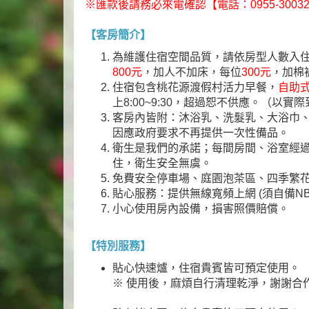
※匯款後請務必來電確認【電話：0955-3003
【客房簡介】
為維護住宿空間品質，請依房型人數入住
800元
，加人不加床，每位
300元
，加棉
住宿包含桃花源渡假村活力早餐，
自助
上8:00~9:30，超過恕不供應。（以實
客房內皆附：沐浴乳、洗髮乳、大浴巾
因應政府要求不再提供一次性備品。
衛生是我們的承諾；每間房間、浴室經
住，衛生安全無虞。
免費安全停車場、庭園泡茶區、四季繁
貼心服務：提供無線寬頻上網 (須自備NB
小心使用房內設備，損害照價賠償。
【特別服務】
貼心快速爐，住宿貴賓皆可預定使用。
※ 使用後，麻煩自行清理乾淨，謝謝合