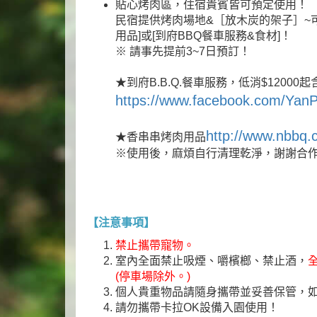
貼心烤肉區，住宿貴賓皆可預定使用！
民宿提供烤肉場地&［放木炭的架子］~可
用品]或[到府BBQ餐車服務&食材]！
※ 請事先提前3~7日預訂！
★到府B.B.Q.餐車服務，低消$12000
https://www.facebook.com/Ya
http://www.nbbq.
★香串串烤肉用品
※使用後，麻煩自行清理乾淨，謝謝合
【注意事項】
禁止攜帶寵物。
室內全面禁止吸煙、嚼檳榔、禁止酒，
(停車場除外。)
個人貴重物品請隨身攜帶並妥善保管，
請勿攜帶卡拉OK設備入園使用！