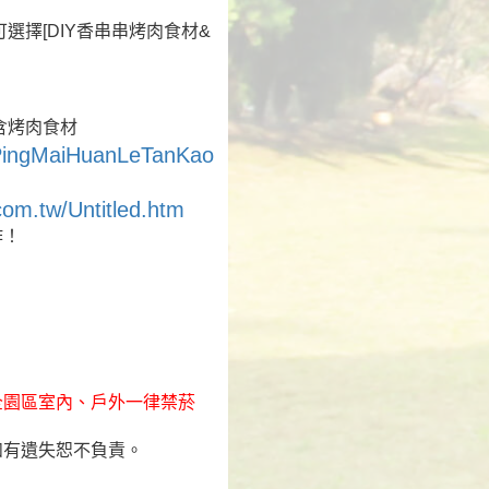
選擇[DIY香串串烤肉食材&
起含烤肉食材
nPingMaiHuanLeTanKao
com.tw/Untitled.htm
作！
全園區室內、戶外一律禁菸
如有遺失恕不負責。