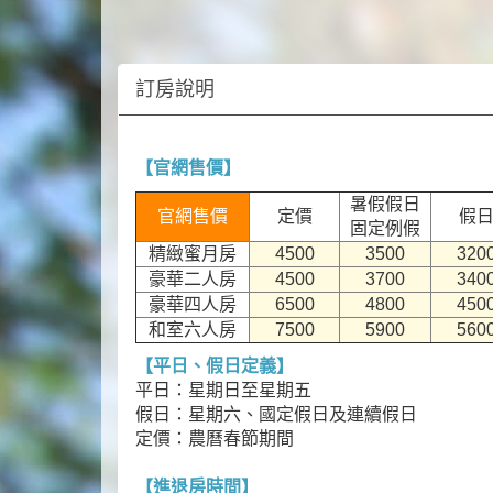
訂房說明
【官網售價】
暑假假日
官網售價
定價
假
固定例假
精緻蜜月房
4500
3500
320
豪華二人房
4500
3700
340
豪華四人房
6500
4800
450
和室六人房
7500
5900
560
【平日、假日定義】
平日：星期日至星期五
假日：星期六、國定假日及連續假日
定價：農曆春節期間
【進退房時間】