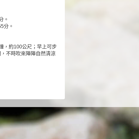
8分。
55分。
鐘，約100公尺；早上可步
間，不時吹來陣陣自然清涼