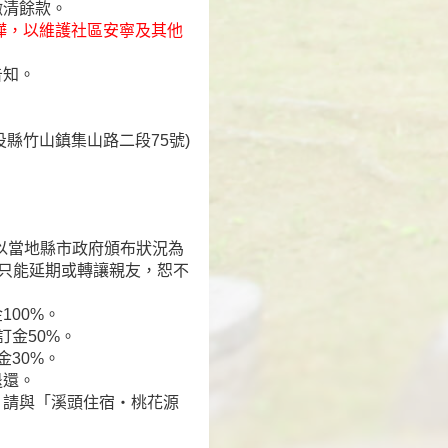
繳清餘款。
喧嘩，以維護社區安寧及其他
告知。
投縣竹山鎮集山路二段75號)
以當地縣市政府頒布狀況為
付只能延期或轉讓親友，恕不
00%。
訂金50%。
30%。
退還。
，請與「溪頭住宿‧桃花源
。