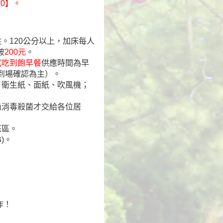
20】。
。120公分以上，加床每人
被
200元
。
式吃到飽早餐
供應時間為早
際到場確認為主）。
、衛生紙、面紙、吹風機；
過消毒殺菌才交給各位居
花區。
)。
作！