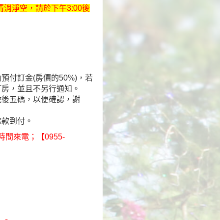
清消淨空，請於下午3:00後
預付訂金(房價的50%)，若
訂房，並且不另行通知。
號後五碼，以便確認，謝
餘款到付。
時間來電；【0955-