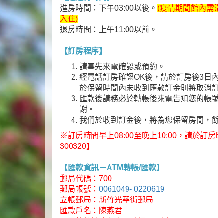
進房時間：下午03:00以後。
(疫情期間館內需
入住)
退房時間：上午11:00以前。
【訂房程序】
請事先來電確認或預約。
經電話訂房確認OK後，請於訂房後3日內
於保留時間內未收到匯款訂金則將取消
匯款後請務必於轉帳後來電告知您的帳
謝。
我們於收到訂金後，將為您保留房間，
※訂房時間早上08:00至晚上10:00，請於訂房
300320】
【匯款資訊－ATM轉帳/匯款】
郵局代碼：700
郵局帳號：
0061049- 0220619
立帳郵局：新竹光華街郵局
匯款戶名：陳燕君