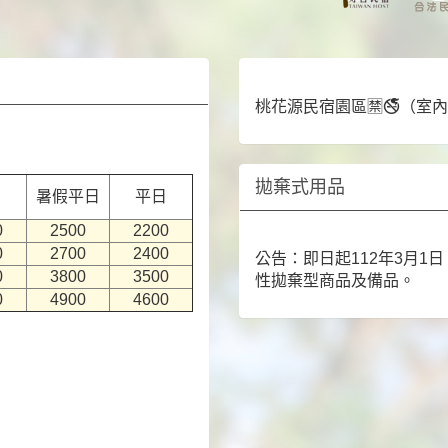
桃花源民宿園區🈲️🚭（
拋棄式用品
日
暑假平日
平日
0
2500
2200
0
2700
2400
公告：即日起112年3月
0
3800
3500
性拋棄型商品及備品。
0
4900
4600