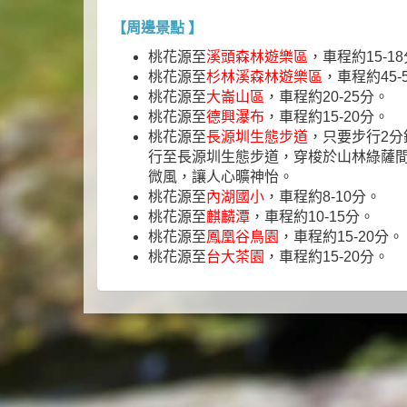
【周邊景點 】
桃花源至
溪頭森林遊樂區
，車程約15-1
桃花源至
杉林溪森林遊樂區
，車程約45-
桃花源至
大崙山區
，車程約20-25分。
桃花源至
德興瀑布
，車程約15-20分。
桃花源至
長源圳生態步道
，只要步行2分
行至長源圳生態步道，穿梭於山林綠薩
微風，讓人心曠神怡。
桃花源至
內湖國小
，車程約8-10分。
桃花源至
麒麟潭
，車程約10-15分。
桃花源至
鳳凰谷鳥園
，車程約15-20分。
桃花源至
台大茶園
，車程約15-20分。