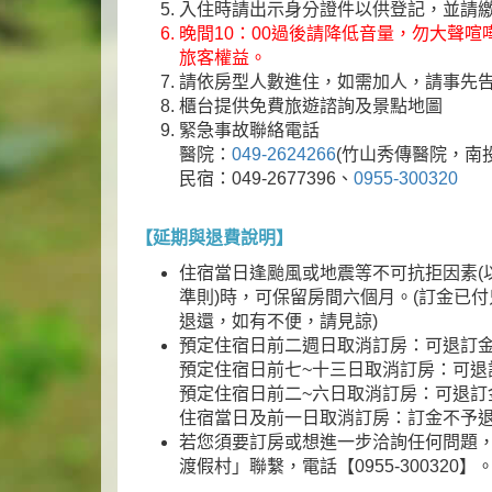
入住時請出示身分證件以供登記，並請
晚間10：00過後請降低音量，勿大聲
旅客權益。
請依房型人數進住，如需加人，請事先
櫃台提供免費旅遊諮詢及景點地圖
緊急事故聯絡電話
醫院：
049-2624266
(竹山秀傳醫院，南
民宿：049-2677396、
0955-300320
【延期與退費說明】
住宿當日逢颱風或地震等不可抗拒因素(
準則)時，可保留房間六個月。(訂金已
退還，如有不便，請見諒)
預定住宿日前二週日取消訂房：可退訂金1
預定住宿日前七~十三日取消訂房：可退
預定住宿日前二~六日取消訂房：可退訂金
住宿當日及前一日取消訂房：訂金不予
若您須要訂房或想進一步洽詢任何問題
渡假村」聯繫，電話【0955-300320】