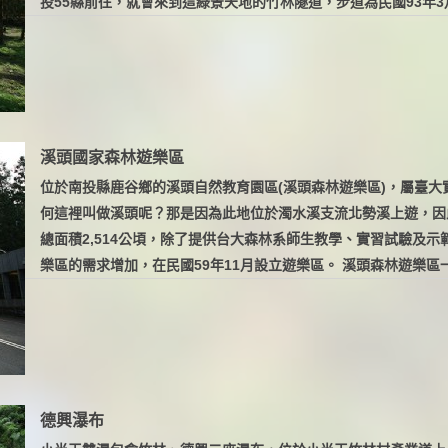
投55縣前往，就會來到這綠景天地的竹林隧道，步道為民國93年3月
溪頭國家森林遊樂區
位於南投縣鹿谷鄉的溪頭自然教育園區(溪頭森林遊樂區)，屬臺
何這裡叫做溪頭呢？那是因為此地位於濁水溪支流北勢溪上遊，因此便
總面積2,514公頃，除了提供台大森林系師生教學、實習試驗及
樂區的需求增加，在民國59年11月設立遊樂區。 溪頭森林遊樂區一年
德興瀑布