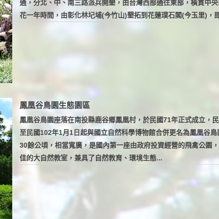
通，分北、中、南三路派兵開墾，由台灣西部通往東部，橫貫中央
花一年時間，由彰化林圮埔(今竹山)墾拓到花蓮璞石閣(今玉里)，即
鳳凰谷鳥園生態園區
鳳凰谷鳥園座落在南投縣鹿谷鄉鳳凰村，於民國71年正式成立，民國
至民國102年1月1日起與國立自然科學博物館合併更名為鳳凰谷鳥
30餘公頃，相當寬廣，是國內第一座由政府投資經營的飛禽公園，
佳的大自然教室，兼具了自然教育、環境生態...