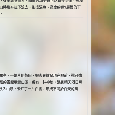
，從田尾巷進入，開車約15分鐘可以直接到達，飛瀑
口時飛奔往下流去，形成湍急、高度約達3層樓的下
。
上觀霧亭，一整片的茶田、銀杏景緻呈現在眼前，還可遠
煙的雲霧環繞山頭，帶有一抹神秘，遇到晴天烈日照
沒入山頭，染紅了一片白雲，形成不同於白天的風