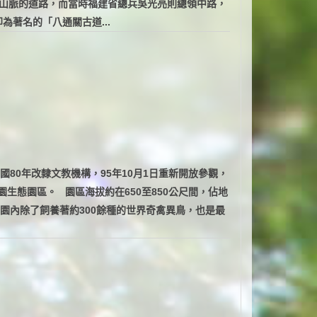
山脈的道路，而當時福建省總兵吳光亮則總領中路，
為著名的「八通關古道...
80年改隸文教機構，95年10月1日重新開放參觀，
園生態園區。 園區海拔約在650至850公尺間，佔地
園內除了飼養著約300餘種的世界奇禽異鳥，也是最