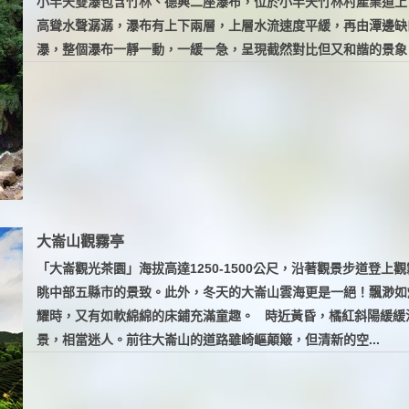
小半天雙瀑包含竹林、德興二座瀑布，位於小半天竹林村產業道上
高聳水聲潺潺，瀑布有上下兩層，上層水流速度平緩，再由潭邊缺
瀑，整個瀑布一靜一動，一緩一急，呈現截然對比但又和諧的景象
大崙山觀霧亭
「大崙觀光茶園」海拔高達1250-1500公尺，沿著觀景步道登
眺中部五縣市的景致。此外，冬天的大崙山雲海更是一絕！飄渺如
耀時，又有如軟綿綿的床鋪充滿童趣。 時近黃昏，橘紅斜陽緩緩
景，相當迷人。前往大崙山的道路雖崎嶇顛簸，但清新的空...