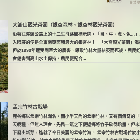
大崙山觀光茶園（銀杏森林、銀杏林觀光茶園）
沿著往溪頭公路上的十二生肖路彎標示牌，「鼠、牛、虎、兔…」
入眼簾的便是全東南亞面積最大的銀杏林！ 「大崙觀光茶園」海拔高
但於1990年遭受到巨大的農害，導致竹林大量枯萎而死後，農民
會傷害到高山水土保持，農民便配合...
孟宗竹林古戰場
鹿谷鄉以孟宗竹林聞名，而小半天內的孟宗竹林，又有個傳奇的「
天栽種，但無人理會，先民一氣之下便返鄉將竹子砍伐殆盡，但未
下發出新芽，造就了今日美麗的孟宗竹海。 孟宗竹林古戰場位於