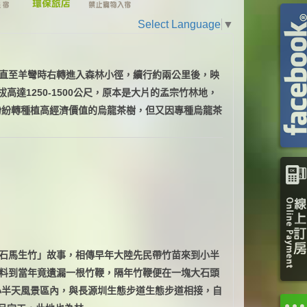
Select Language
▼
直至羊彎時右轉進入森林小徑，續行約兩公里後，映
達1250-1500公尺，原本是大片的孟宗竹林地，
紛紛轉種植高經濟價值的烏龍茶樹，但又因專種烏龍茶
石馬生竹」故事，相傳早年大陸先民帶竹苗來到小半
料到當年竟遺漏一根竹鞭，隔年竹鞭便在一塊大石頭
小半天風景區內，與長源圳生態步道生態步道相接，自