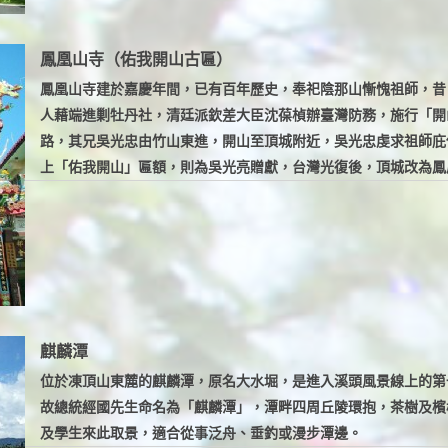
鳳凰山寺（佑我開山古匾）
鳳凰山寺建於嘉慶年間，已有百年歷史，奉祀陰那山慚愧祖師，昔日稱
人藉端進剿牡丹社，清廷派欽差大臣沈葆楨辦臺灣防務，施行「開
路，其兄吳光忠由竹山東進，開山至頂城附近，吳光忠虔求祖師庇
上「佑我開山」匾額，則為吳光亮贈獻，台灣光復後，頂城改為鳳凰
麒麟潭
位於凍頂山東麓的麒麟潭，原名大水堀，是進入溪頭風景線上的第
故總統經國先生命名為「麒麟潭」，潭畔四周丘陵環抱，茶樹及檳
及學生來此取景，適合從事泛舟、垂釣或漫步潭邊。