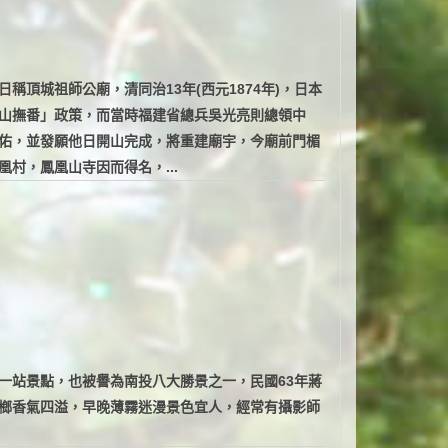
頂城祖師公廟，清同治13年(西元1874年)，日本
山撫番」政策，而當時福建省總兵吳光亮則總領中
佑，並發願他日開山完成，將重建廟宇，今廟前門楣
村，鳳凰山寺因而得名，...
一站景點，也被譽為南投八大勝景之一，民國63年蔣
榔香氣四溢，早晚薄霧迷漫景色宜人，經常有攝影師